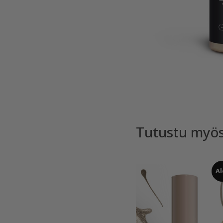
Tutustu myö
Al