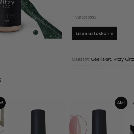
1 varastossa
Ritzy
Lisää ostoskoriin
Glitzy
IVY
G28
määrä
Osastot:
Geelilakat
,
Ritzy Glit
s
e!
Ale!