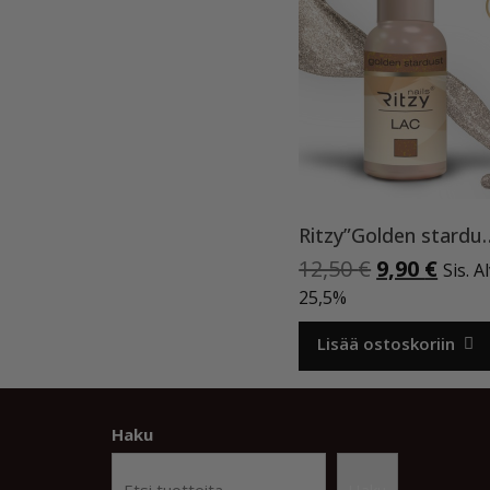
Ritzy”Golden stardust”
Alkuperäi
Nyky
12,50
€
9,90
€
Sis. A
hinta
hint
25,5%
oli:
on:
12,50 €.
9,90 
Lisää ostoskoriin
Haku
Haku