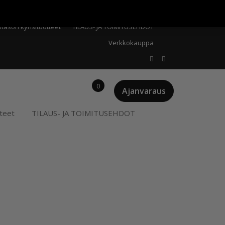
Meistä
Oma tili
Ostoskori
Privacy Policy
stason kynsituotteet
TILAUS- JA TOIMITUSEHDOT
Verkkokauppa
0
Ajanvaraus
teet
TILAUS- JA TOIMITUSEHDOT