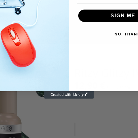
SIGN ME 
NO, THAN
Ritzy Glitzy 
12,90
€
Sis. Alv 25,5%