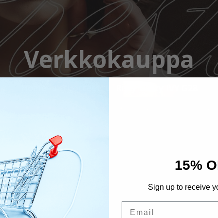
Verkkokauppa
Home
Tuotteet
Ritzy Glitzy IVY G28
15% O
Sign up to receive y
Email