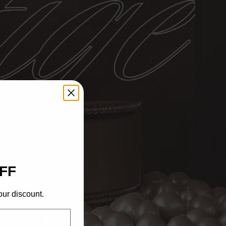
FF
our discount.