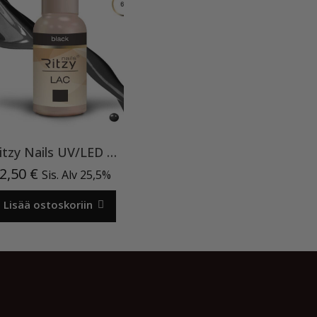
Ritzy Nails UV/LED gel polish ”Black” 64, 9ml, geelilakka TPO vapaa
2,50
€
Sis. Alv 25,5%
Lisää ostoskoriin