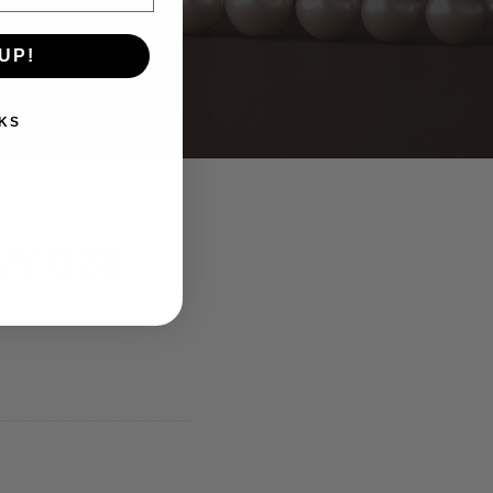
UP!
KS
IVY G28