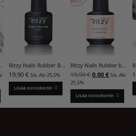
geelilakka,173 TPO vapaa
Ritzy Nails Rubber Base Gel Clear 15ml UV/LED geelilakka base coat 🔥 Best Seller!
Ritzy Nails Rubber base ”Pink Pearl” pohjageeli, 15 ml
nen
inen
Alkuperäinen
Nykyinen
19,90
€
19,90
€
0,00
€
1
lv
Sis. Alv 25,5%
Sis. Alv
a
hinta
hinta
25,5%
Lisää ostoskoriin
oli:
on:
€.
19,90 €.
0,00 €.
Lisää ostoskoriin