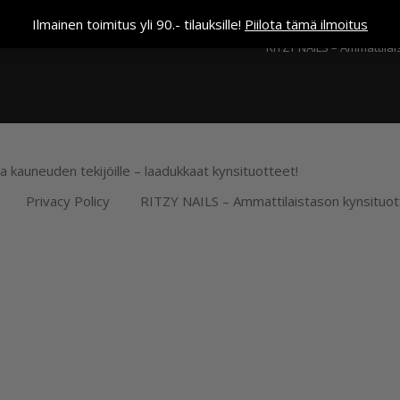
Kassa
Ilmainen toimitus yli 90.- tilauksille!
Piilota tämä ilmoitus
RITZY NAILS – Ammattilai
ja kauneuden tekijöille – laadukkaat kynsituotteet!
Privacy Policy
RITZY NAILS – Ammattilaistason kynsituot