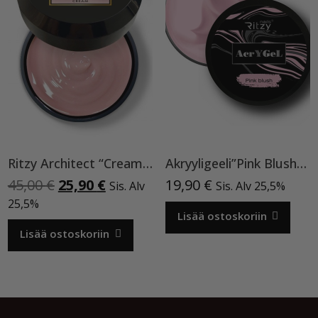
Ritzy Architect “Cream” rakennegeeli,50ml
Akryyligeeli”Pink Blush”15ml
Alkuperäinen
Nykyinen
45,00
€
25,90
€
19,90
€
Sis. Alv
Sis. Alv 25,5%
hinta
hinta
25,5%
oli:
on:
Lisää ostoskoriin
45,00 €.
25,90 €.
Lisää ostoskoriin