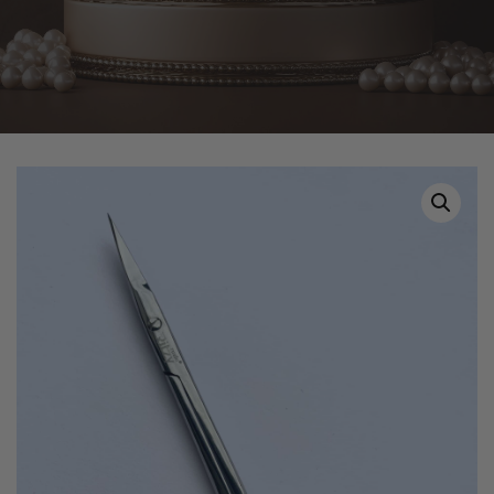
Home
Tuotteet
Ritzy Cuticle Scissors 22mm