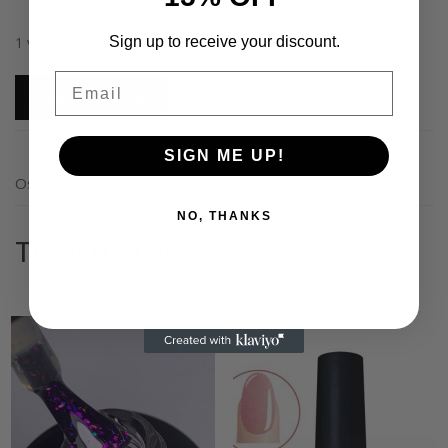
Sign up to receive your discount.
1 varastossa
Email
Ritzy
Lisää ostoskoriin
Cuticle
Scissors
SIGN ME UP!
22mm
määrä
Osastot:
Työvälineet ja tarvikkeet
,
Yleinen
NO, THANKS
Tutustu myös