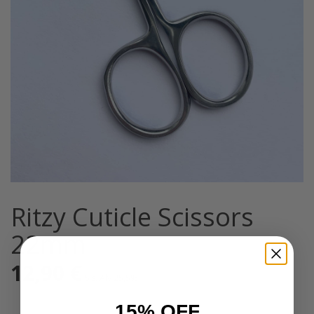
Ritzy Cuticle Scissors
22mm
12,90
€
Sis. Alv 25,5%
15% OFF