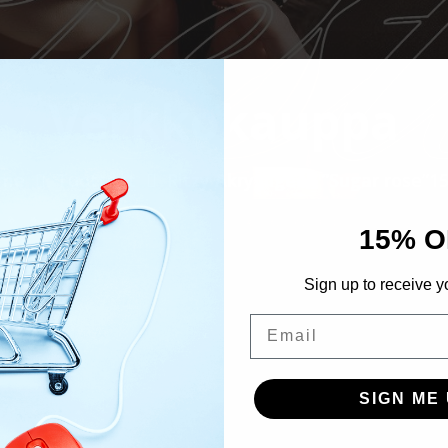
Verkkokauppa
me
Tuotteet
Ritzy Akryyligeeli ”Sugar rose”1
15% O
Sign up to receive y
Email
SIGN ME 