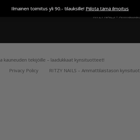
Kassa
Ilmainen toimitus yli 90.- tilauksille!
Piilota tämä ilmoitus
RITZY NAILS – Ammattilai
ja kauneuden tekijöille – laadukkaat kynsituotteet!
Privacy Policy
RITZY NAILS – Ammattilaistason kynsituot