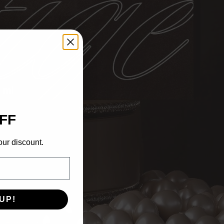
5 ml
FF
our discount.
UP!