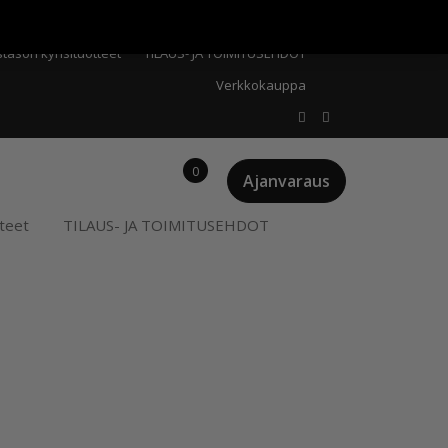
Meistä
Oma tili
Ostoskori
Privacy Policy
stason kynsituotteet
TILAUS- JA TOIMITUSEHDOT
Verkkokauppa
0
Ajanvaraus
teet
TILAUS- JA TOIMITUSEHDOT