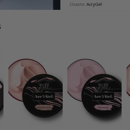
Osasto:
AcryGel
s