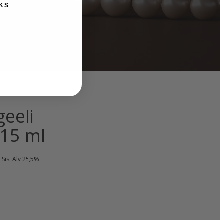
KS
geeli
”15 ml
Nykyinen
Sis. Alv 25,5%
hinta
on:
10,00 €.