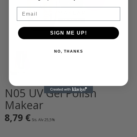
Email
SIGN ME UP!
NO, THANKS
N05 UV Gel Polish
Makear
8,79
€
Sis. Alv 25,5%