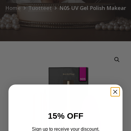
Home
Tuotteet
N05 UV Gel Polish Makear
15% OFF
Sign up to receive your discount.