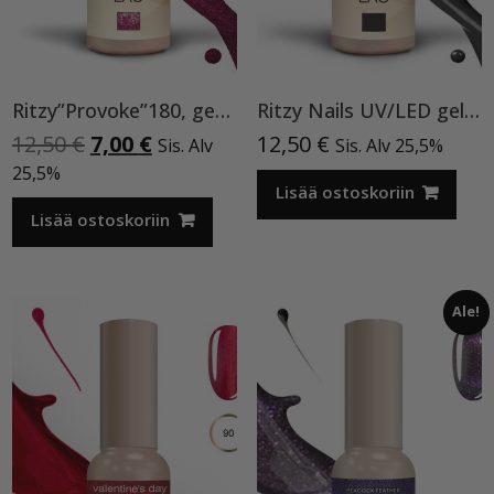
Ritzy”Provoke”180, geelilakka
Ritzy Nails UV/LED gel polish ”Black” 64, 9ml, geelilakka TPO vapaa
Alkuperäinen
Nykyinen
12,50
€
7,00
€
12,50
€
Sis. Alv
Sis. Alv 25,5%
hinta
hinta
25,5%
oli:
on:
Lisää ostoskoriin
12,50 €.
7,00 €.
Lisää ostoskoriin
Ale!