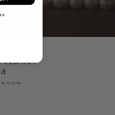
KS
SANSARA
aa
Nykyinen
Sis. Alv 25,5%
hinta
on:
12,40 €.