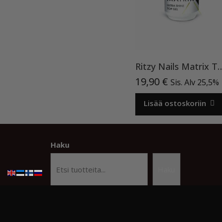
Ritzy Nails Matrix Top ”Ultra S
19,90
€
Sis. Alv 25,5%
Lisää ostoskoriin
Haku
Haku
© Copyright Kauneusstudio Kristiina
Beauty Studi