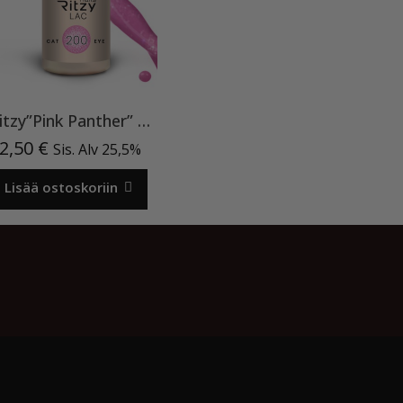
Ritzy”Pink Panther” 200, Cat Eye
2,50
€
Sis. Alv 25,5%
Lisää ostoskoriin
Meistä
Oma tili
Ostoskori
Privacy Policy