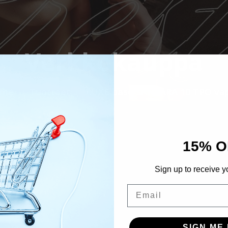
Verkkokauppa
me
Tuotteet
LUXE base SANSARA 10 TPO va
15% O
Sign up to receive y
Email
SIGN ME 