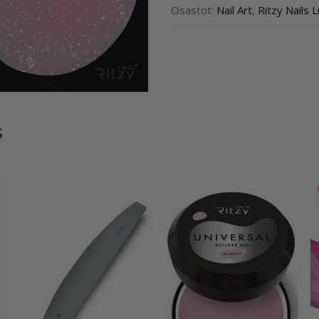
Osastot:
Nail Art
,
Ritzy Nails 
s