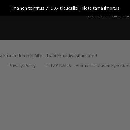
Kassa
Ilmainen toimitus yli 90.- tilauksille!
Piilota tämä ilmoitus
RITZY NAILS – Ammattilai
ja kauneuden tekijöille – laadukkaat kynsituotteet!
Privacy Policy
RITZY NAILS – Ammattilaistason kynsituot