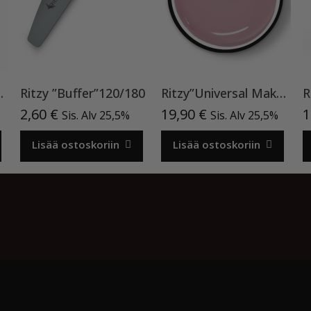
hine”15ml TPO vapaa
Ritzy ”Buffer”120/180
Ritzy”Universal Make Up”15ml, rakennegeeli TPO vapaa
2,60
€
19,90
€
1
Sis. Alv 25,5%
Sis. Alv 25,5%
Lisää ostoskoriin
Lisää ostoskoriin
o by
Acme Themes
Kassa