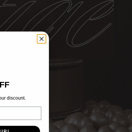
paa
FF
our discount.
UP!