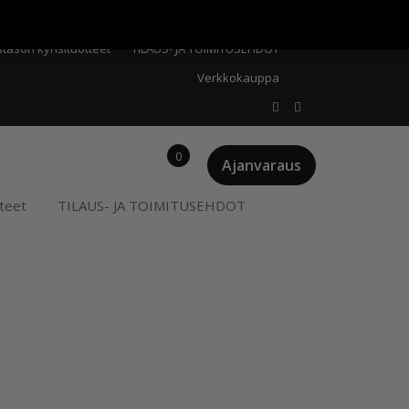
Meistä
Oma tili
Ostoskori
Privacy Policy
stason kynsituotteet
TILAUS- JA TOIMITUSEHDOT
Verkkokauppa
0
Ajanvaraus
teet
TILAUS- JA TOIMITUSEHDOT