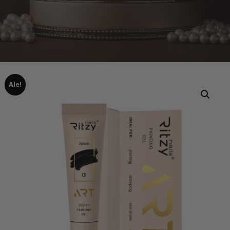
Ale!
Home
Tuotteet
ART Gel BLACK 01