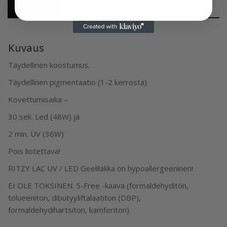
Kuvaus
Kuvaus
Täydellinen koostumus.
Täydellinen pigmentaatio (1-2 kerrosta)
Kovettumisaika –
30 sek. Led (48W) ja
2 min. UV (36W)
Pois liotettava!
RITZY LAC UV / LED Geelilakka on hypoallergeeninen!
EI OLE TOKSINEN. 5-Free -kaava (formaldehyditön,
tolueeniton, dibutyyliftalaatiton (DBP),
formaldehydihartsiton, kamferiton)