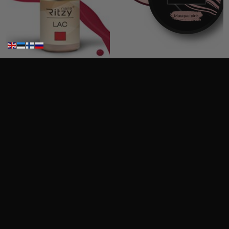
Ritzy Nails geelilakka ”Red Velvet” 45 TPO vapaa, 9 ml
Ritzy”AcryGel, Masque Pink”15ml TPO-VAPAA
12,50
€
19,90
€
Sis. Alv 25,5%
Sis. Alv 25,5%
Lisää ostoskoriin
Lisää ostoskoriin
Haku
Haku