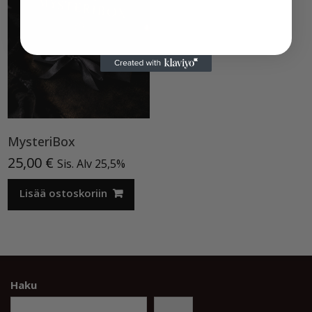
MysteriBox
25,00
€
Sis. Alv 25,5%
Lisää ostoskoriin
Haku