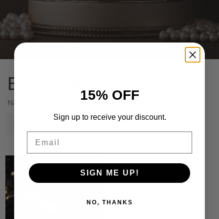
Easy Shape
15% OFF
Näytetään ainoa tulos
Home
Tuotteet
Easy Shape
Sign up to receive your discount.
Email
SIGN ME UP!
NO, THANKS